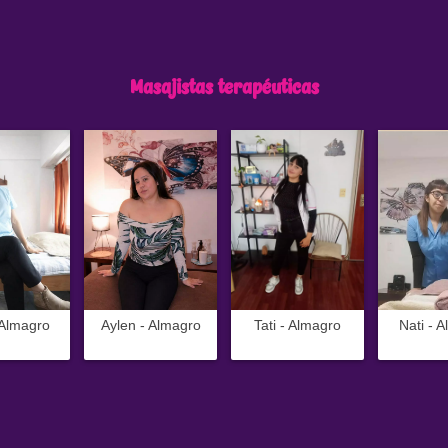
Masajistas terapéuticas
- Almagro
Aylen - Almagro
Tati - Almagro
Nati - 