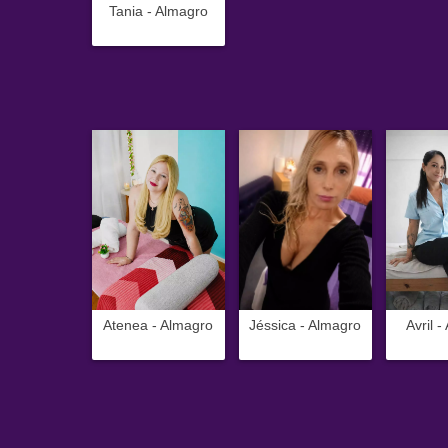
Tania - Almagro
Atenea - Almagro
Jéssica - Almagro
Avril 