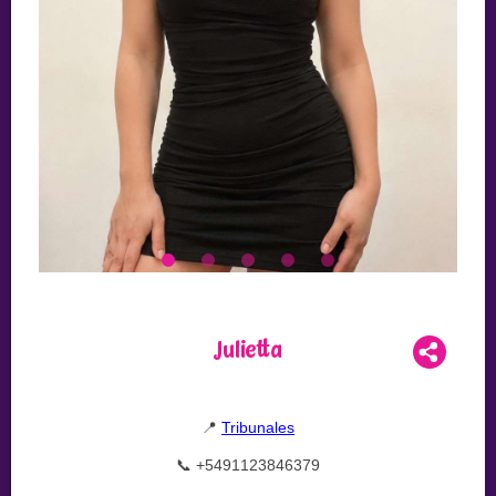
Julietta
📍
Tribunales
📞 +5491123846379