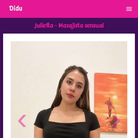
Didu
Julietta -
Masajista sensual
‹
›