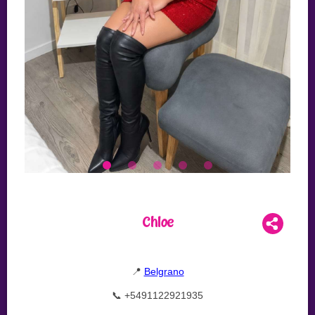
Chloe
📍
Belgrano
📞 +5491122921935