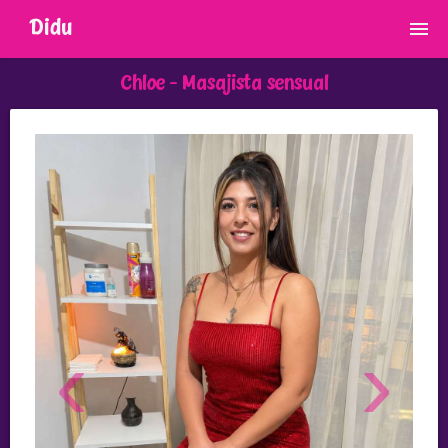
Didu
Chloe -
Masajista sensual
‹
›