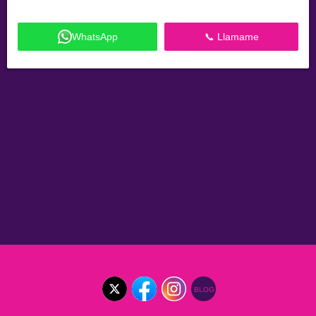
WhatsApp
📞 Llamame
BLOG